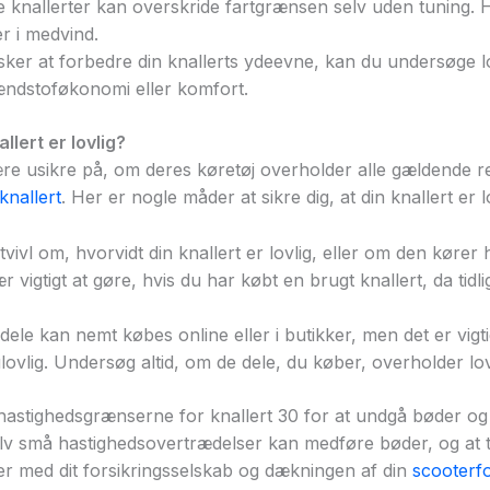
 knallerter kan overskride fartgrænsen selv uden tuning. Ho
r i medvind.
sker at forbedre din knallerts ydeevne, kan du undersøge l
ndstoføkonomi eller komfort.
allert er lovlig?
e usikre på, om deres køretøj overholder alle gældende reg
knallert
. Her er nogle måder at sikre dig, at din knallert er lo
 tvivl om, hvorvidt din knallert er lovlig, eller om den kører 
r vigtigt at gøre, hvis du har købt en brugt knallert, da tid
dele kan nemt købes online eller i butikker, men det er vi
ulovlig. Undersøg altid, om de dele, du køber, overholder lo
r hastighedsgrænserne for knallert 30 for at undgå bøder og 
v små hastighedsovertrædelser kan medføre bøder, og at tu
 med dit forsikringsselskab og dækningen af din
scooterfo