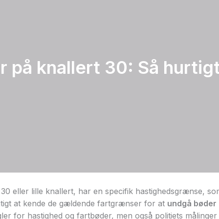
 på knallert 30: Så hurtig
30 eller lille knallert, har en specifik hastighedsgrænse, so
igtigt at kende de gældende fartgrænser for at
undgå bøder 
gler for hastighed og fartbøder, men også politiets målinger p