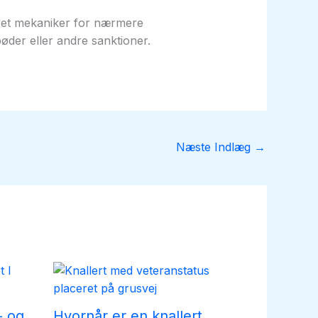
seret mekaniker for nærmere
øder eller andre sanktioner.
Næste Indlæg
→
- og
Hvornår er en knallert