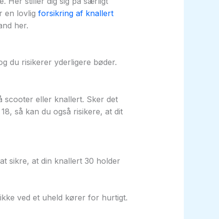
 Her stiller dig sig på særligt
r en lovlig
forsikring af knallert
and her.
og du risikerer yderligere bøder.
 scooter eller knallert. Sker det
18, så kan du også risikere, at dit
 sikre, at din knallert 30 holder
ikke ved et uheld kører for hurtigt.