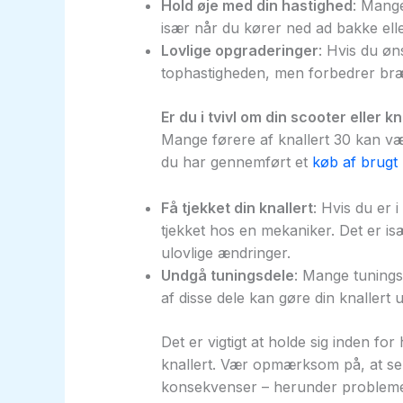
Hold øje med din hastighed
: Mange
især når du kører ned ad bakke elle
Lovlige opgraderinger
: Hvis du øn
tophastigheden, men forbedrer bræ
Er du i tvivl om din scooter eller kn
Mange førere af knallert 30 kan vær
du har gennemført et
køb af brugt 
Få tjekket din knallert
: Hvis du er i
tjekket hos en mekaniker. Det er isæ
ulovlige ændringer.
Undgå tuningsdele
: Mange tunings
af disse dele kan gøre din knallert 
Det er vigtigt at holde sig inden fo
knallert. Vær opmærksom på, at sel
konsekvenser – herunder problemer