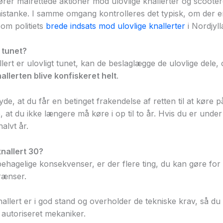
ører målrettede aktioner mod ulovlige knallerter og scootere.
mistanke. I samme omgang kontrolleres det typisk, om der e
 om politiets
brede indsats mod ulovlige knallerter
i Nordjyll
 tunet?
llert er ulovligt tunet, kan de beslaglægge de ulovlige dele, 
allerten blive konfiskeret helt
.
e, at du får en betinget frakendelse af retten til at køre på
, at du ikke længere må køre i op til to år. Hvis du er under 
alvt år.
nallert 30?
hagelige konsekvenser, er der flere ting, du kan gøre for at
grænser.
knallert er i god stand og overholder de tekniske krav, så du 
 autoriseret mekaniker.