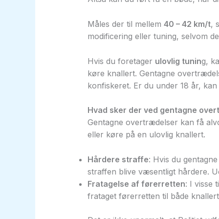
Måles der til mellem
40 – 42 km/t
, 
modificering eller tuning, selvom de
Hvis du foretager
ulovlig tunin
g, k
køre knallert. Gentagne overtrædelser
konfiskeret. Er du under 18 år, kan 
Hvad sker der ved gentagne over
Gentagne overtrædelser kan få alvo
eller køre på en ulovlig knallert.
Hårdere straffe
: Hvis du gentagne 
straffen blive væsentligt hårdere. U
Fratagelse af førerretten
: I visse
frataget førerretten til både knalle