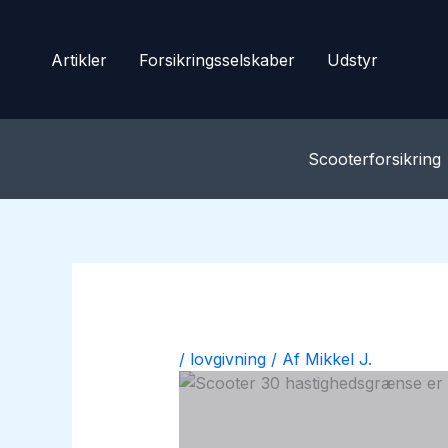
Gå
til
Artikler
Forsikringsselskaber
Udstyr
indholdet
Scooterforsikring
/
lovgivning
/ Af
Mikkel J.