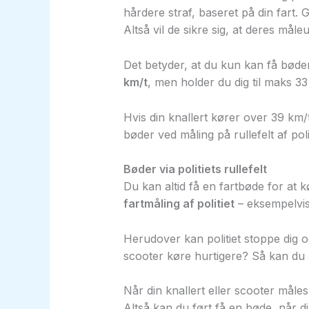
hårdere straf, baseret på din fart. 
Altså vil de sikre sig, at deres måleu
Det betyder, at du kun kan få bøder
km/t
, men holder du dig til maks 33
Hvis din knallert kører over 39 km/t
bøder ved måling på rullefelt af polit
Bøder via politiets rullefelt
Du kan altid få en fartbøde for at k
fartmåling af politiet
– eksempelvis 
Herudover kan politiet stoppe dig 
scooter køre hurtigere? Så kan du a
Når din knallert eller scooter måle
Altså kan du ført få en bøde, når din