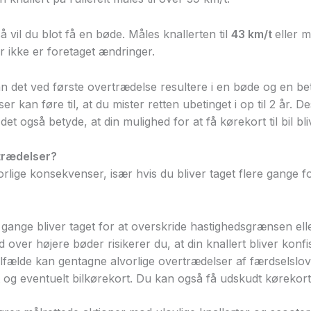
så vil du blot få en bøde. Måles knallerten til
43 km/t
eller m
r ikke er foretaget ændringer.
an det ved første overtrædelse resultere i en bøde og en betin
 kan føre til, at du mister retten ubetinget i op til 2 år. D
det også betyde, at din mulighed for at få kørekort til bil bl
trædelser?
rlige konsekvenser, især hvis du bliver taget flere gange 
gange bliver taget for at overskride hastighedsgrænsen elle
d over højere bøder risikerer du, at din knallert bliver kon
 tilfælde kan gentagne alvorlige overtrædelser af færdselslo
rt og eventuelt bilkørekort. Du kan også få udskudt kørekort