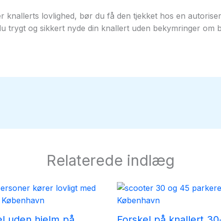
ler knallerts lovlighed, bør du få den tjekket hos en autori
du trygt og sikkert nyde din knallert uden bekymringer om b
Relaterede indlæg
el uden hjelm på
Forskel på knallert 30