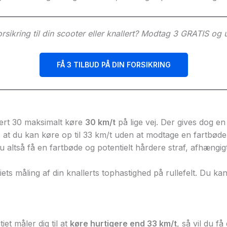
orsikring til din scooter eller knallert? Modtag 3 GRATIS og 
FÅ 3 TILBUD PÅ DIN FORSIKRING
lert 30 maksimalt køre
30 km/t
på lige vej. Der gives dog en 
 at du kan køre op til 33 km/t uden at modtage en fartbøde. 
 altså få en fartbøde og potentielt hårdere straf, afhængigt
ets måling af din knallerts tophastighed på rullefelt. Du kan
iet måler dig til at
køre hurtigere end 33 km/t
, så vil du få