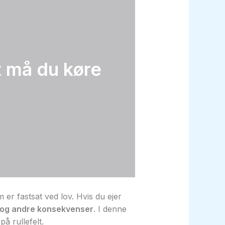
t må du køre
m er fastsat ved lov. Hvis du ejer
og andre konsekvenser
. I denne
å rullefelt.