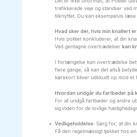
Det er ikke unormalt, at Politiet udf
trafikkerede veje og standser ved 
tilknyttet. Du kan eksempelvis læse
Hvad sker der, hvis min knallert er
Hvis politiet konkluderer, at din kna
Ved gentagne overtrædelser
kan kn
I forlængelse kan overtrædelse betyd
flere gange, så kan det altså betyde
kørekort bliver udskudt op mod et h
Hvordan undgår du fartbøder på k
For at undgå fartbøder og andre ube
sig inden for de lovlige hastigheds
Vedligeholdelse
: Sørg for, at din 
Få den regelmæssigt tjekket hos en