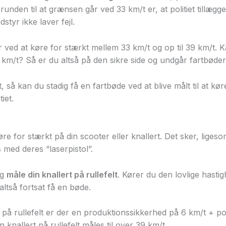
Grunden til at grænsen går ved 33 km/t er, at politiet tillæ
dstyr ikke laver fejl.
 ved at køre for stærkt mellem 33 km/t og op til 39 km/t. K
 km/t? Så er du altså på den sikre side og undgår fartbøder 
, så kan du stadig få en fartbøde ved at blive målt til at k
iet.
øre for stærkt på din scooter eller knallert. Det sker, liges
med deres “laserpistol”.
og
måle din knallert på rullefelt
. Kører du den lovlige hastig
ltså fortsat få en bøde.
s på rullefelt er der en produktionssikkerhed på 6 km/t + po
 knallert på rullefelt måles til over 39 km/t.