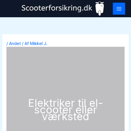
Gå
til
indholdet
/
Andet
/ Af
Mikkel J.
Elektriker til el-
scooter eller
værksted