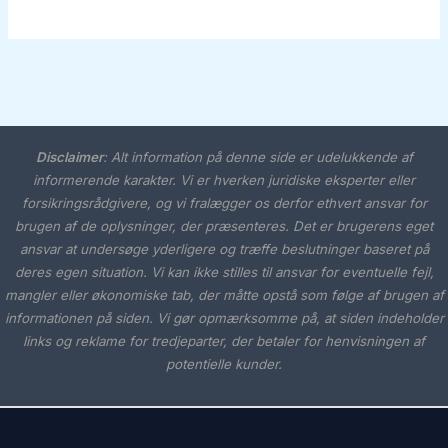
Disclaimer
:
Alt information på denne side er udelukkende af
informerende karakter. Vi er hverken juridiske eksperter eller
forsikringsrådgivere, og vi fralægger os derfor ethvert ansvar for
brugen af de oplysninger, der præsenteres. Det er brugerens eget
ansvar at undersøge yderligere og træffe beslutninger baseret på
deres egen situation. Vi kan ikke stilles til ansvar for eventuelle fejl,
mangler eller økonomiske tab, der måtte opstå som følge af brugen af
informationen på siden. Vi gør opmærksomme på, at siden indeholder
links og reklame for tredjeparter, der betaler for henvisningen af
potentielle kunder.