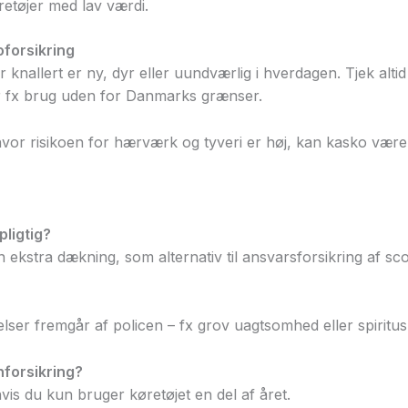
etøjer med lav værdi.
oforsikring
r knallert er ny, dyr eller uundværlig i hverdagen. Tjek alti
r fx brug uden for Danmarks grænser.
vor risikoen for hærværk og tyveri er høj, kan kasko være
pligtig?
kstra dækning, som alternativ til ansvarsforsikring af scoo
er fremgår af policen – fx grov uagtsomhed eller spiritus
forsikring?
is du kun bruger køretøjet en del af året.