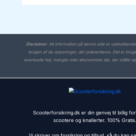
Disclaimer
:
Alt information på denne side er udelukkende a
brugen af de oplysninger, der præsenteres. Det er brugere
eventuelle fejl, mangler eller økonomiske tab, der måtte o
Scooterforsikring.dk er din genvej til billig for
scootere og knallerter. 100% Gratis
Vi skriver om forsikring og tilbud, så du kan 