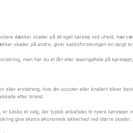
kring af scooter & knal
dækning
cootere dækker skader på dit eget køretøj ved uheld, hærvæ
ækker skader på andre, giver kaskoforsikringen en langt br
sforsikring, men har du et lån eller leasingaftale på køretøj
eller erstatning, hvis din scooter eller knallert bliver beska
talskade efter brand.
g, er kasko et valg, der typisk anbefales til nyere køretøje
sikring give ekstra økonomisk sikkerhed ved større skader.