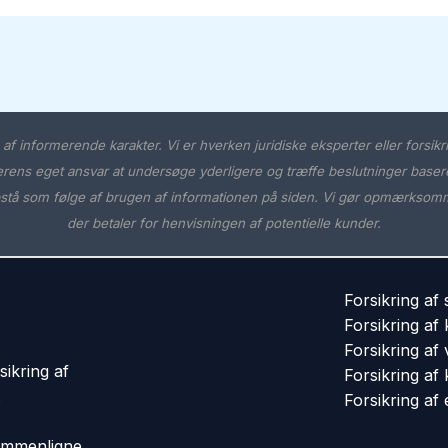
f informerende karakter. Vi er hverken juridiske eksperter eller forsikr
ns eget ansvar at undersøge yderligere og træffe beslutninger baseret p
pstå som følge af brugen af informationen på siden. Vi gør opmærksomme
der betaler for henvisningen af potentielle kunder.
Forsikring af
Forsikring af 
Forsikring af 
sikring af
Forsikring af
.
Forsikring af 
sammenligne