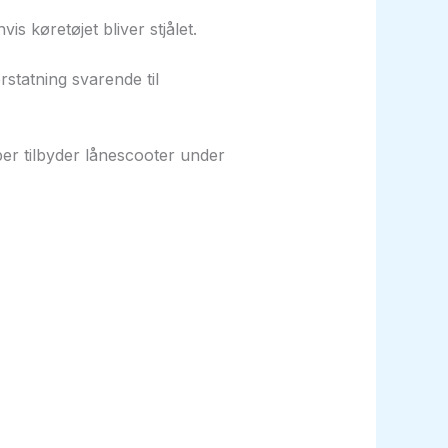
is køretøjet bliver stjålet.
rstatning svarende til
ber tilbyder lånescooter under