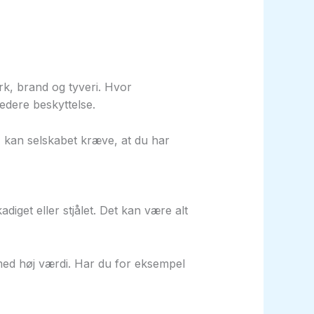
lert – Den
rk, brand og tyveri. Hvor
edere beskyttelse.
et, kan selskabet kræve, at du har
diget eller stjålet. Det kan være alt
r med høj værdi. Har du for eksempel