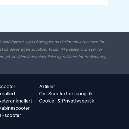
ingsrådgivere, og vi fralægger os derfor ethvert ansvar for
å deres egen situation. Vi kan ikke stilles til ansvar for
 på, at siden indeholder links og reklame for tredjeparter,
 scooter
Artikler
knallert
Om Scooterforsikring.dk
veteranknallert
Cookie- & Privatlivspolitik
 kabinescooter
el-scooter