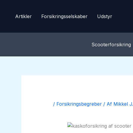
Gå
til
Artikler
Forsikringsselskaber
Udstyr
indholdet
Scooterforsikring
/
Forsikringsbegreber
/ Af
Mikkel J