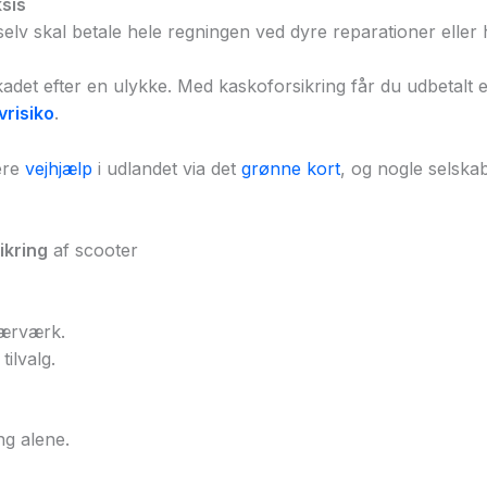
sis
elv skal betale hele regningen ved dyre reparationer eller hv
kadet efter en ulykke. Med kaskoforsikring får du udbetalt e
vrisiko
.
ere
vejhjælp
i udlandet via det
grønne kort
, og nogle selska
ikring
af scooter
hærværk.
ilvalg.
ng alene.