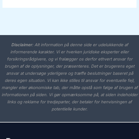
Disclaimer
:
Alt information på denne side er udelukkende af
informerende karakter. Vi er hverken juridiske eksperter eller
forsikringsrådgivere, og vi fralægger os derfor ethvert ansvar for
brugen af de oplysninger, der præsenteres. Det er brugerens eget
ansvar at undersøge yderligere og træffe beslutninger baseret på
deres egen situation. Vi kan ikke stilles til ansvar for eventuelle fejl,
mangler eller økonomiske tab, der måtte opstå som følge af brugen af
informationen på siden. Vi gør opmærksomme på, at siden indeholder
links og reklame for tredjeparter, der betaler for henvisningen af
potentielle kunder.