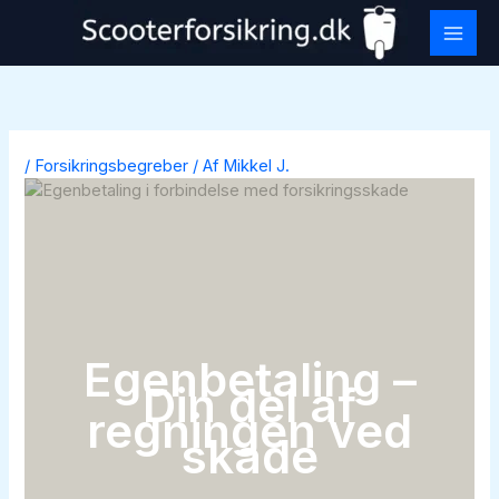
Gå
til
indholdet
/
Forsikringsbegreber
/ Af
Mikkel J.
Egenbetaling –
Din del af
regningen ved
skade