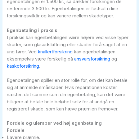
egenbetalingen er 1.500 kr., så dækker forsikringen de
resterende 3.500 kr. Egenbetalingen er fastsat i dine
forsikringsvilkår og kan variere mellem skadetyper.
Egenbetaling i praksis
I praksis kan egenbetalingen være højere ved visse typer
skader, som glasudskiftning eller skader forårsaget af en
ung fører. Ved
knallertforsikring
kan egenbetalingen
eksempelvis være forskellig på
ansvarsforsikring
og
kaskoforsikring
.
Egenbetalingen spiller en stor rolle for, om det kan betale
sig at anmelde småskader. Hvis reparationen koster
næsten det samme som din egenbetaling, kan det være
billigere at betale hele beløbet selv for at undgå en
registreret skade, som kan hæve præmien fremover.
Fordele og ulemper ved høj egenbetaling
Fordele
Lavere præmie.